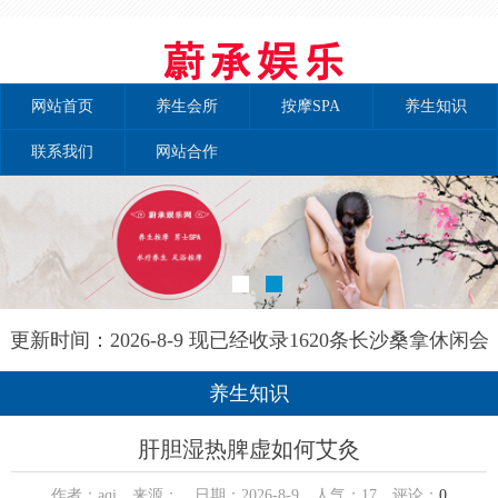
网站首页
养生会所
按摩SPA
养生知识
联系我们
网站合作
更新时间：2026-8-9 现已经收录1620条长沙桑拿休闲会
所-长沙秘境养生网信息
养生知识
肝胆湿热脾虚如何艾灸
作者：aqi 来源： 日期：2026-8-9 人气：
17
评论：
0