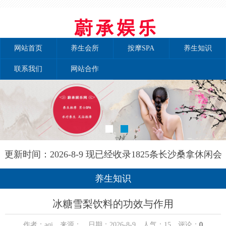
网站首页
养生会所
按摩SPA
养生知识
联系我们
网站合作
更新时间：2026-8-9 现已经收录1825条长沙桑拿休闲会
所-长沙秘境养生网信息
养生知识
冰糖雪梨饮料的功效与作用
作者：aqi 来源： 日期：2026-8-9 人气：
15
评论：
0