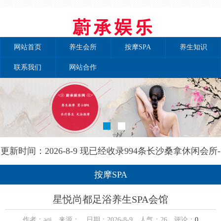
网站首页
养生会所
按摩SPA
养生知识
联系我们
网站合作
更新时间：2026-8-9 现已经收录994条长沙桑拿休闲会所-
长沙秘境养生网信息
按摩SPA
星悦尚都足浴养生SPA会馆
作者：aqi 来源： 日期：2026-8-9 人气：
26
评论：
0