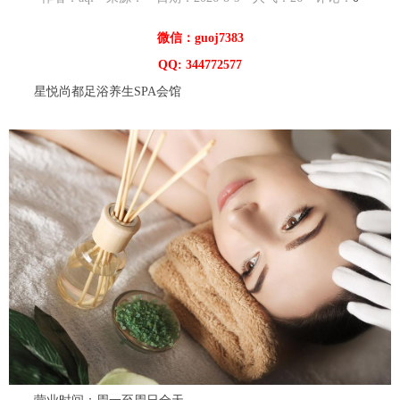
微信：guoj7383
QQ: 344772577
星悦尚都足浴养生SPA会馆