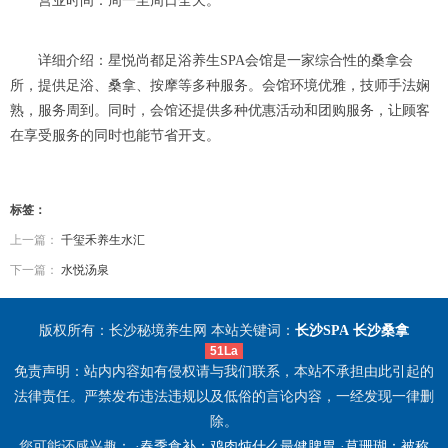
营业时间：周一至周日全天。
详细介绍：星悦尚都足浴养生SPA会馆是一家综合性的桑拿会
所，提供足浴、桑拿、按摩等多种服务。会馆环境优雅，技师手法娴
熟，服务周到。同时，会馆还提供多种优惠活动和团购服务，让顾客
在享受服务的同时也能节省开支。
标签：
上一篇：
千玺禾养生水汇
下一篇：
水悦汤泉
版权所有：长沙秘境养生网 本站关键词：
长沙SPA
长沙桑拿
51La
免责声明：站内内容如有侵权请与我们联系，本站不承担由此引起的
法律责任。严禁发布违法违规以及低俗的言论内容，一经发现一律删
除。
您可能还感兴趣： ·
春季食补：鸡肉炖什么最健脾胃
·
草珊瑚：被称