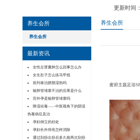
更新时间：
养生会所
养生会所
养生会所
最新资讯
女性左肾囊肿怎么回事怎么办
女生肚子怎么练马甲线
前列泰治膀胱湿热吗
蜜府主题足浴SP
输卵管堵塞不治的后果是什么
宫外孕是输卵管堵塞吗
降湿祛毒——中医视角下的阴湿
热毒病症及治
孕妇倒立的好处
孕妇长外痔疮怎样消除
通过刮痧出痧后多久能再次刮痧