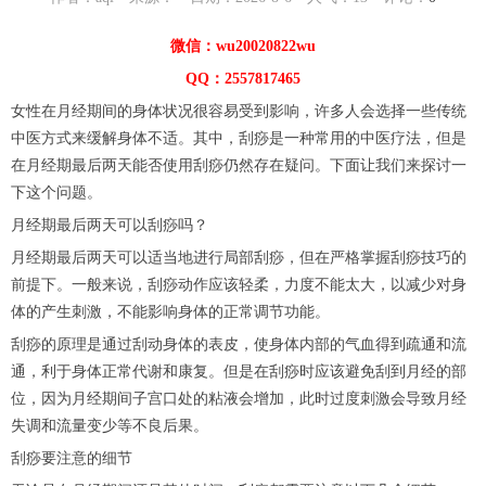
微信：wu20020822wu
QQ：2557817465
女性在月经期间的身体状况很容易受到影响，许多人会选择一些传统
中医方式来缓解身体不适。其中，刮痧是一种常用的中医疗法，但是
在月经期最后两天能否使用刮痧仍然存在疑问。下面让我们来探讨一
下这个问题。
月经期最后两天可以刮痧吗？
月经期最后两天可以适当地进行局部刮痧，但在严格掌握刮痧技巧的
前提下。一般来说，刮痧动作应该轻柔，力度不能太大，以减少对身
体的产生刺激，不能影响身体的正常调节功能。
刮痧的原理是通过刮动身体的表皮，使身体内部的气血得到疏通和流
通，利于身体正常代谢和康复。但是在刮痧时应该避免刮到月经的部
位，因为月经期间子宫口处的粘液会增加，此时过度刺激会导致月经
失调和流量变少等不良后果。
刮痧要注意的细节