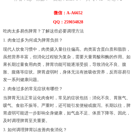
微信：A-A6652
QQ：259034828
吃肉太多易伤脾胃？了解这些必要调理方法
1. 肉食过多为何成为脾胃负担？
现代人饮食习惯中，肉类摄入量往往偏高。肉类富含蛋白质和脂肪，
虽然营养丰富，但消化过程较为复杂，需要大量胃酸和酶的作用。如
果长期过量食用肉类，脾胃功能可能逐渐受损，导致消化不良、腹
胀、腹痛等症状。脾胃虚弱时，身体无法有效吸收营养，反而容易引
发一系列健康问题。
2. 肉食过多的常见症状有哪些？
当脾胃无法正常运化肉食时，常见的症状包括：消化不良、胃胀气、
嗳气、食欲不振等。严重时，还可能引发便秘或腹泻。长期以往，脾
胃虚弱可能进一步影响全身健康，如气血不足、体质下降等。因此，
及时调理脾胃至关重要。
3. 如何调理脾胃以改善肉食消化？