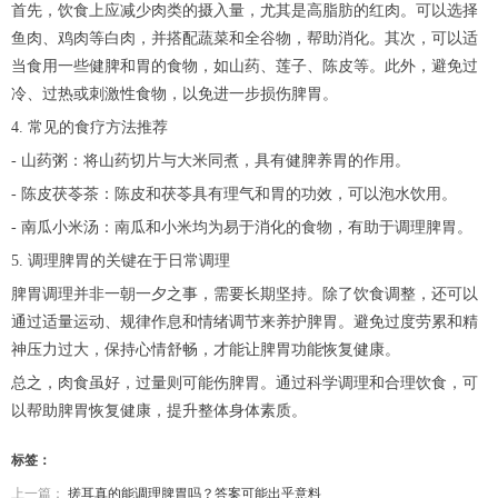
首先，饮食上应减少肉类的摄入量，尤其是高脂肪的红肉。可以选择
鱼肉、鸡肉等白肉，并搭配蔬菜和全谷物，帮助消化。其次，可以适
当食用一些健脾和胃的食物，如山药、莲子、陈皮等。此外，避免过
冷、过热或刺激性食物，以免进一步损伤脾胃。
4. 常见的食疗方法推荐
- 山药粥：将山药切片与大米同煮，具有健脾养胃的作用。
- 陈皮茯苓茶：陈皮和茯苓具有理气和胃的功效，可以泡水饮用。
- 南瓜小米汤：南瓜和小米均为易于消化的食物，有助于调理脾胃。
5. 调理脾胃的关键在于日常调理
脾胃调理并非一朝一夕之事，需要长期坚持。除了饮食调整，还可以
通过适量运动、规律作息和情绪调节来养护脾胃。避免过度劳累和精
神压力过大，保持心情舒畅，才能让脾胃功能恢复健康。
总之，肉食虽好，过量则可能伤脾胃。通过科学调理和合理饮食，可
以帮助脾胃恢复健康，提升整体身体素质。
标签：
上一篇：
搓耳真的能调理脾胃吗？答案可能出乎意料