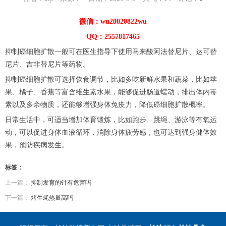
微信：wu20020822wu
QQ：2557817465
抑制癌细胞扩散一般可在医生指导下使用马来酸阿法替尼片、达可替
尼片、吉非替尼片等药物。
抑制癌细胞扩散可选择饮食调节，比如多吃新鲜水果和蔬菜，比如苹
果、橘子、香蕉等富含维生素水果，能够促进肠道蠕动，排出体内毒
素以及多余物质，还能够增强身体免疫力，降低癌细胞扩散概率。
日常生活中，可适当增加体育锻炼，比如跑步、跳绳、游泳等有氧运
动，可以促进身体血液循环，消除身体疲劳感，也可达到强身健体效
果，预防疾病发生。
标签：
上一篇：
抑制发育的针有危害吗
下一篇：
烤生蚝热量高吗